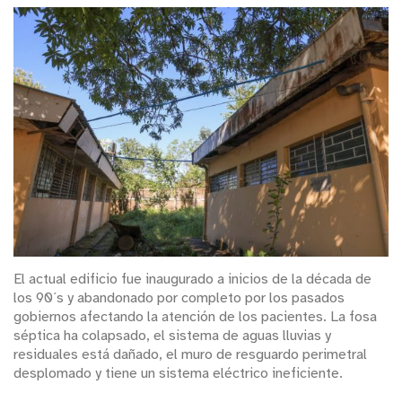
El actual edificio fue inaugurado a inicios de la década de
los 90´s y abandonado por completo por los pasados
gobiernos afectando la atención de los pacientes. La fosa
séptica ha colapsado, el sistema de aguas lluvias y
residuales está dañado, el muro de resguardo perimetral
desplomado y tiene un sistema eléctrico ineficiente.