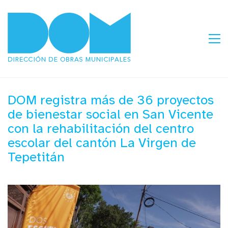
DOM registra más de 36 proyectos
de bienestar social en San Vicente
con la rehabilitación del centro
escolar del cantón La Virgen de
Tepetitán