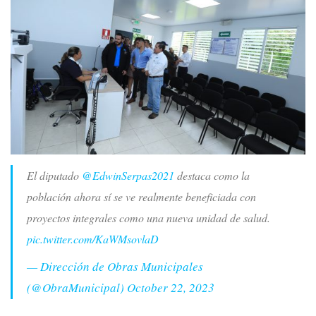
El diputado
@EdwinSerpas2021
destaca como la
población ahora sí se ve realmente beneficiada con
proyectos integrales como una nueva unidad de salud.
pic.twitter.com/KaWMsovlaD
— Dirección de Obras Municipales
(@ObraMunicipal)
October 22, 2023