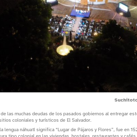
Suchitot
 de las muchas deudas de los pasados gobiernos al entregar este
itios coloniales y turísticos de El Salvador.
a lengua náhuatl significa “Lugar de Pájaros y Flores”, fue en 152
ra tipo colonial en las viviendas, hostales, restaurantes y cafés 