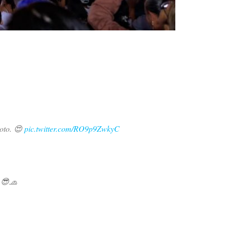
toto. 😍
pic.twitter.com/RO9p9ZwkyC
. 😎🧢