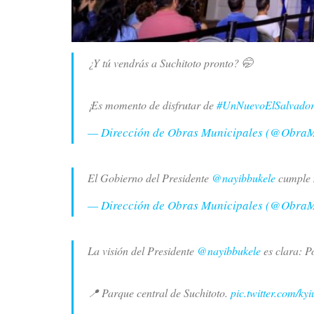
¿Y tú vendrás a Suchitoto pronto? 🤭
¡Es momento de disfrutar de
#UnNuevoElSalvado
— Dirección de Obras Municipales (@Obra
El Gobierno del Presidente
@nayibbukele
cumple m
— Dirección de Obras Municipales (@Obra
La visión del Presidente
@nayibbukele
es clara: P
📍 Parque central de Suchitoto.
pic.twitter.com/k