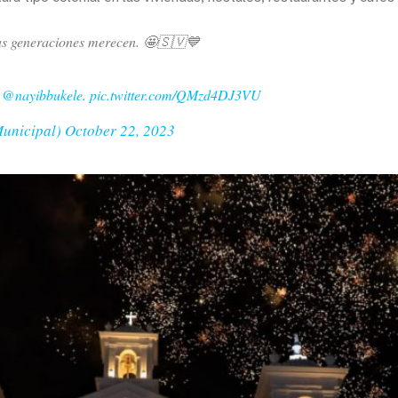
evas generaciones merecen. 🤩🇸🇻💙
e
@nayibbukele
.
pic.twitter.com/QMzd4DJ3VU
Municipal)
October 22, 2023