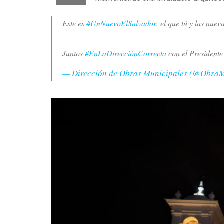
Este es
#UnNuevoElSalvador
, el que tú y las nu
Juntos
#EnLaDirecciónCorrecta
con el President
— Dirección de Obras Municipales (@Obra