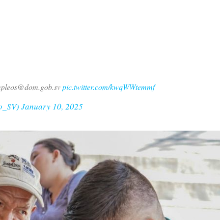
 empleos@dom.gob.sv
pic.twitter.com/kwqWWtemmf
no_SV)
January 10, 2025