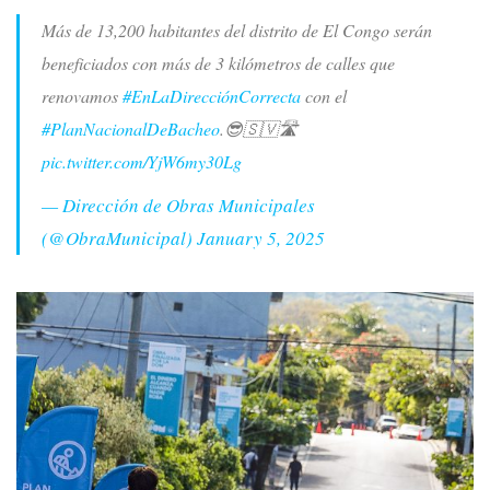
Más de 13,200 habitantes del distrito de El Congo serán
beneficiados con más de 3 kilómetros de calles que
renovamos
#EnLaDirecciónCorrecta
con el
#PlanNacionalDeBacheo
.😎🇸🇻🛣️
pic.twitter.com/YjW6my30Lg
— Dirección de Obras Municipales
(@ObraMunicipal)
January 5, 2025