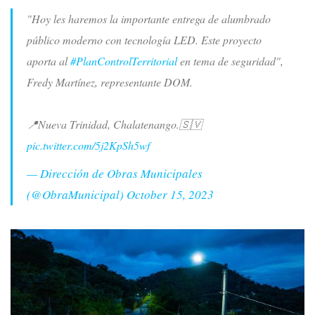
"Hoy les haremos la importante entrega de alumbrado
público moderno con tecnología LED. Este proyecto
aporta al
#PlanControlTerritorial
en tema de seguridad",
Fredy Martínez, representante DOM.
📍Nueva Trinidad, Chalatenango.🇸🇻
pic.twitter.com/5j2KpSh5wf
— Dirección de Obras Municipales
(@ObraMunicipal)
October 15, 2023