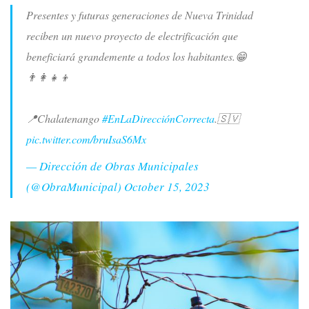
Presentes y futuras generaciones de Nueva Trinidad
reciben un nuevo proyecto de electrificación que
beneficiará grandemente a todos los habitantes.😁
👨‍👩‍👧‍👦
📍Chalatenango
#EnLaDirecciónCorrecta
.🇸🇻
pic.twitter.com/bruIsaS6Mx
— Dirección de Obras Municipales
(@ObraMunicipal)
October 15, 2023