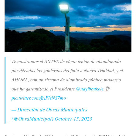
Te mostramos el ANTES de cómo tenían de abandonado
por décadas los gobiernos del fmln a Nueva Trinidad, y el
AHORA, con un sistema de alumbrado público moderno
que ha garantizado el Presidente
@nayibbukele
.👌
pic.twitter.com/fAFleNS7mo
— Dirección de Obras Municipales
(@ObraMunicipal)
October 15, 2023