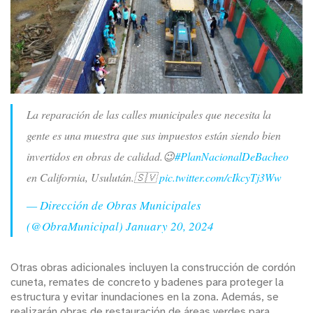
La reparación de las calles municipales que necesita la
gente es una muestra que sus impuestos están siendo bien
invertidos en obras de calidad.😉
#PlanNacionalDeBacheo
en California, Usulután.🇸🇻
pic.twitter.com/cIkcyTj3Ww
— Dirección de Obras Municipales
(@ObraMunicipal)
January 20, 2024
Otras obras adicionales incluyen la construcción de cordón
cuneta, remates de concreto y badenes para proteger la
estructura y evitar inundaciones en la zona. Además, se
realizarán obras de restauración de áreas verdes para