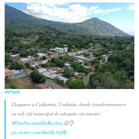
default
Llegamos a California, Usulután, donde transformaremos
su red vial municipal de adoquín con nuestro
#PlanNacionalDeBacheo
.😉👌
pic.twitter.com/iImhRc9gMf