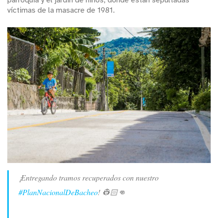
víctimas de la masacre de 1981.
¡Entregando tramos recuperados con nuestro
#PlanNacionalDeBacheo
! 👷🏻👊