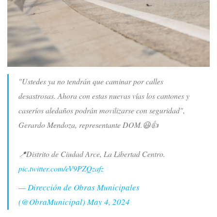
"Ustedes ya no tendrán que caminar por calles
desastrosas. Ahora con estas nuevas vías los cantones y
caseríos aledaños podrán movilizarse con seguridad",
Gerardo Mendoza, representante DOM.😃👍
📍Distrito de Ciudad Arce, La Libertad Centro.
pic.twitter.com/eV9PZQzafz
— Dirección de Obras Municipales
(@ObraMunicipal)
May 4, 2024