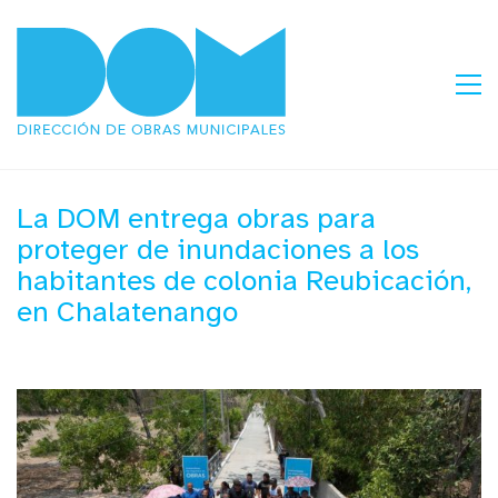
La DOM entrega obras para
proteger de inundaciones a los
habitantes de colonia Reubicación,
en Chalatenango