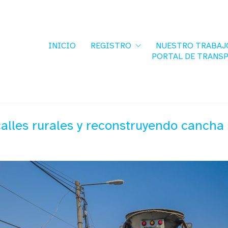
INICIO
REGISTRO
NUESTRO TRABAJ
PORTAL DE TRANS
lles rurales y reconstruyendo cancha d