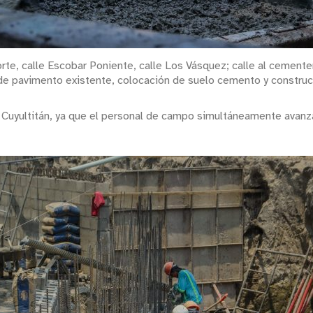
rte, calle Escobar Poniente, calle Los Vásquez; calle al cementeri
de pavimento existente, colocación de suelo cemento y construcc
n Cuyultitán, ya que el personal de campo simultáneamente avanz