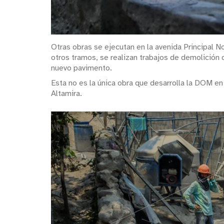
Otras obras se ejecutan en la avenida Principal No
otros tramos, se realizan trabajos de demolición 
nuevo pavimento.
Esta no es la única obra que desarrolla la DOM e
Altamira.