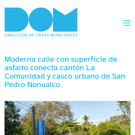
Moderna calle con superficie de
asfalto conecta cantón La
Comunidad y casco urbano de San
Pedro Nonualco