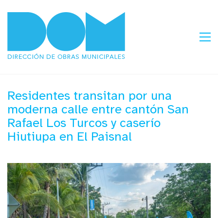
Residentes transitan por una
moderna calle entre cantón San
Rafael Los Turcos y caserío
Hiutiupa en El Paisnal