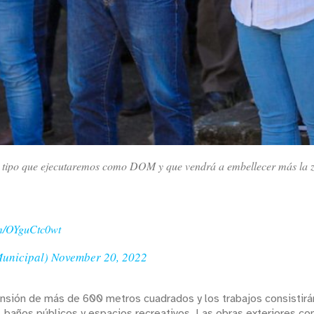
este tipo que ejecutaremos como DOM y que vendrá a embellecer más la z
om/OYguCtc0wt
Municipal)
November 20, 2022
nsión de más de 600 metros cuadrados y los trabajos consistirán
baños públicos y espacios recreativos. Las obras exteriores c