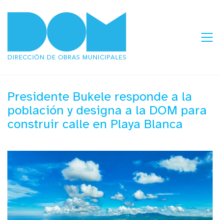
Presidente Bukele responde a la
población y designa a la DOM para
construir calle en Playa Blanca