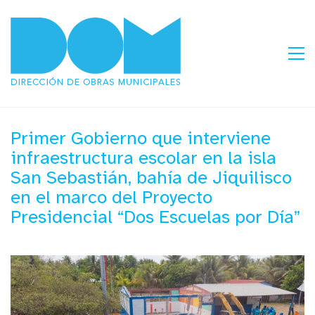
Primer Gobierno que interviene
infraestructura escolar en la isla
San Sebastián, bahía de Jiquilisco
en el marco del Proyecto
Presidencial “Dos Escuelas por Día”