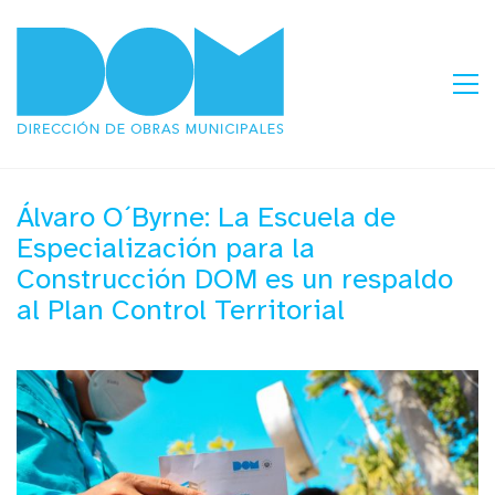
Álvaro O´Byrne: La Escuela de
Especialización para la
Construcción DOM es un respaldo
al Plan Control Territorial