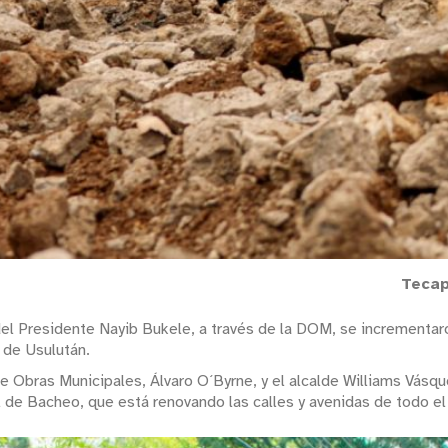
Tecap
del Presidente Nayib Bukele, a través de la DOM, se incrementaro
 de Usulután.
 de Obras Municipales, Álvaro O´Byrne, y el alcalde Williams Vás
al de Bacheo, que está renovando las calles y avenidas de todo el