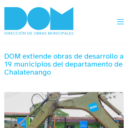
DOM extiende obras de desarrollo a
19 municipios del departamento de
Chalatenango