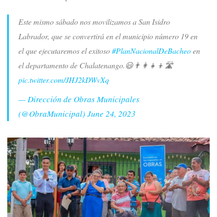
Este mismo sábado nos movilizamos a San Isidro
Labrador, que se convertirá en el municipio número 19 en
el que ejecutaremos el exitoso
#PlanNacionalDeBacheo
en
el departamento de Chalatenango.😃👨‍👩‍👧‍👦🛣
pic.twitter.com/JHJ2kDWvXq
— Dirección de Obras Municipales
(@ObraMunicipal)
June 24, 2023