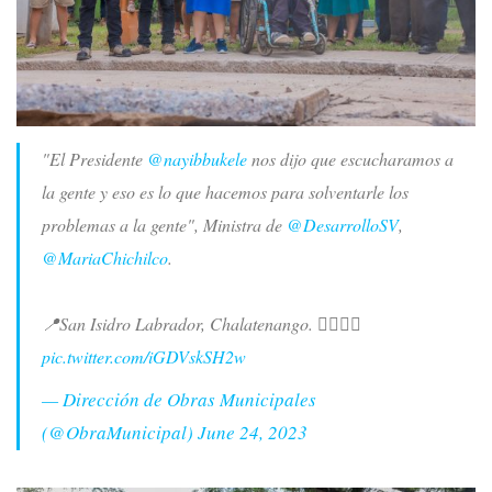
"El Presidente
@nayibbukele
nos dijo que escucharamos a
la gente y eso es lo que hacemos para solventarle los
problemas a la gente", Ministra de
@DesarrolloSV
,
@MariaChichilco
.
📍San Isidro Labrador, Chalatenango. 👷‍♂️👷‍♀️
pic.twitter.com/iGDVskSH2w
— Dirección de Obras Municipales
(@ObraMunicipal)
June 24, 2023