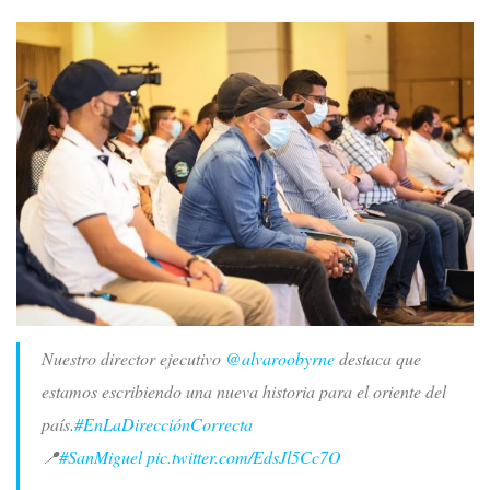
Nuestro director ejecutivo
@alvaroobyrne
destaca que
estamos escribiendo una nueva historia para el oriente del
país.
#EnLaDirecciónCorrecta
📍
#SanMiguel
pic.twitter.com/EdsJl5Cc7O